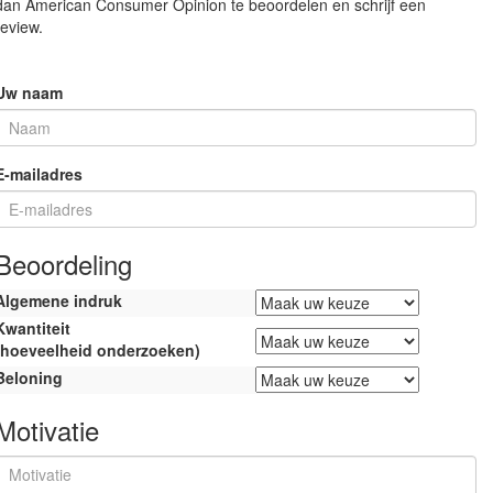
dan American Consumer Opinion te beoordelen en schrijf een
review.
Uw naam
E-mailadres
Beoordeling
Algemene indruk
Kwantiteit
(hoeveelheid onderzoeken)
Beloning
Motivatie