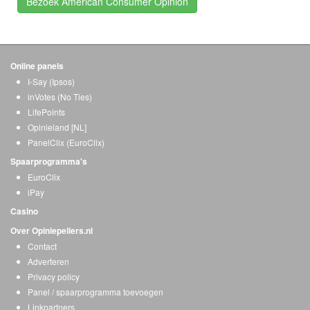
Bezoek American Consumer Opinion
Online panels
I-Say (Ipsos)
inVotes (No Ties)
LifePoints
Opinieland [NL]
PanelClix (EuroClix)
Spaarprogramma's
EuroClix
iPay
Casino
Over Opiniepeilers.nl
Contact
Adverteren
Privacy policy
Panel / spaarprogramma toevoegen
Linkpartners