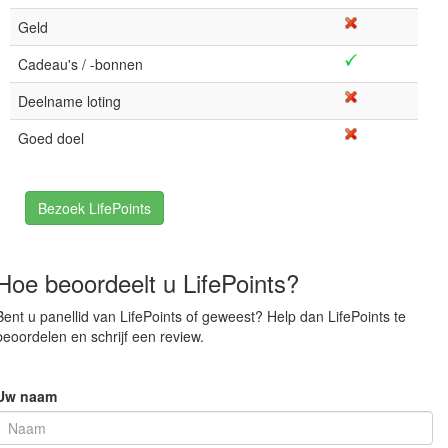
Geld
Cadeau's / -bonnen
Deelname loting
Goed doel
Bezoek LifePoints
Hoe beoordeelt u LifePoints?
Bent u panellid van LifePoints of geweest? Help dan LifePoints te
beoordelen en schrijf een review.
Uw naam