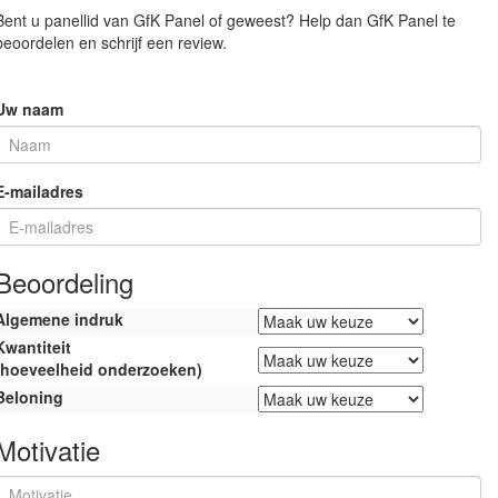
Bent u panellid van GfK Panel of geweest? Help dan GfK Panel te
beoordelen en schrijf een review.
Uw naam
E-mailadres
Beoordeling
Algemene indruk
Kwantiteit
(hoeveelheid onderzoeken)
Beloning
Motivatie