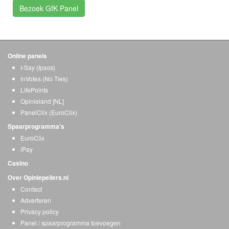
Bezoek GfK Panel
Online panels
I-Say (Ipsos)
inVotes (No Ties)
LifePoints
Opinieland [NL]
PanelClix (EuroClix)
Spaarprogramma's
EuroClix
iPay
Casino
Over Opiniepeilers.nl
Contact
Adverteren
Privacy policy
Panel / spaarprogramma toevoegen