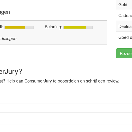
Geld
ngen
Cadeau
Deelna
it:
Beloning:
Goed d
delingen
Bezoe
erJury?
t? Help dan ConsumerJury te beoordelen en schrijf een review.