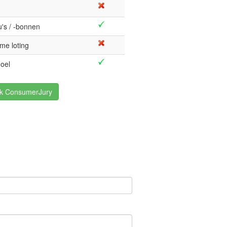
's / -bonnen
me loting
oel
k ConsumerJury