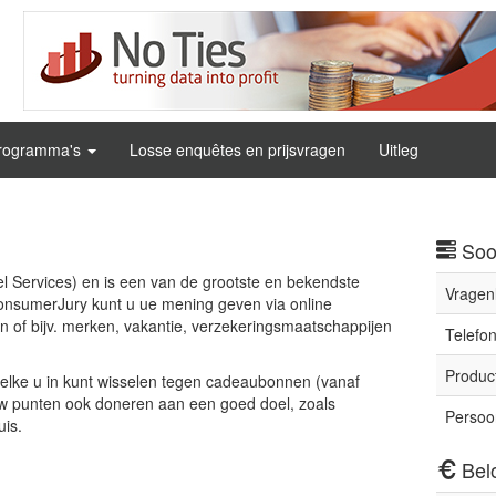
rogramma's
Losse enquêtes en prijsvragen
Uitleg
Soo
 Services) en is een van de grootste en bekendste
Vragenl
ConsumerJury kunt u ue mening geven via online
n of bijv. merken, vakantie, verzekeringsmaatschappijen
Telefon
Produc
elke u in kunt wisselen tegen cadeaubonnen (vanaf
uw punten ook doneren aan een goed doel, zoals
Persoon
uis.
Bel