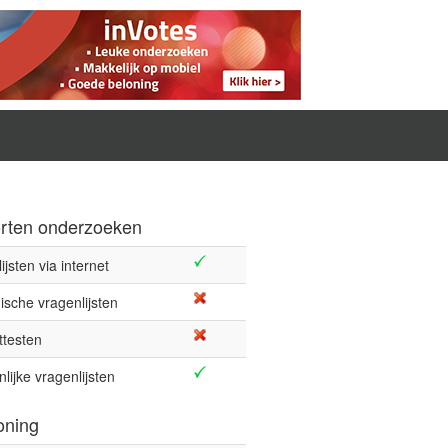
rten onderzoeken
ijsten via internet
ische vragenlijsten
ttesten
lijke vragenlijsten
oning