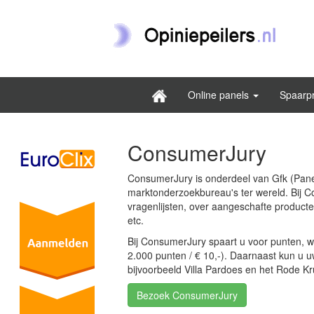
Online panels
Spaarp
ConsumerJury
ConsumerJury is onderdeel van Gfk (Panel
marktonderzoekbureau's ter wereld. Bij 
vragenlijsten, over aangeschafte producte
etc.
Bij ConsumerJury spaart u voor punten, w
2.000 punten / € 10,-). Daarnaast kun u 
bijvoorbeeld Villa Pardoes en het Rode Kr
Bezoek ConsumerJury