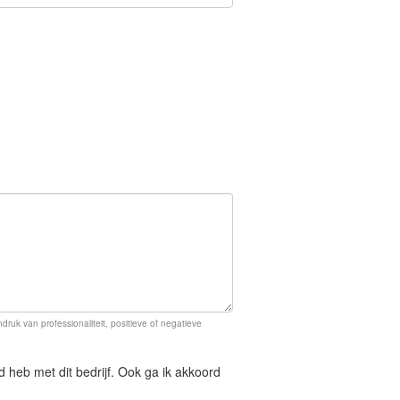
ruk van professionaliteit, positieve of negatieve
d heb met dit bedrijf. Ook ga ik akkoord