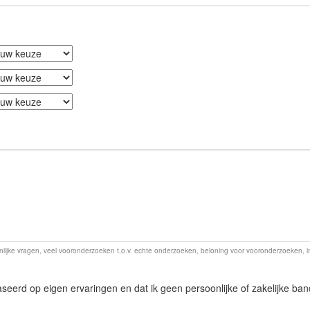
lijke vragen, veel vooronderzoeken t.o.v. echte onderzoeken, beloning voor vooronderzoeken, ind
baseerd op eigen ervaringen en dat ik geen persoonlijke of zakelijke ban