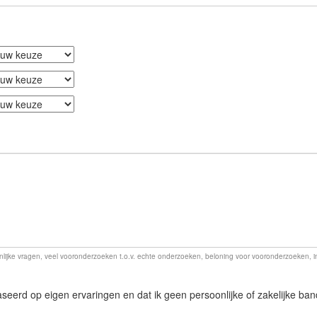
lijke vragen, veel vooronderzoeken t.o.v. echte onderzoeken, beloning voor vooronderzoeken, ind
baseerd op eigen ervaringen en dat ik geen persoonlijke of zakelijke ban