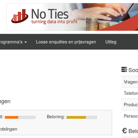
rogramma's
Losse enquêtes en prijsvragen
Uitleg
Soo
Vragenl
Telefon
ngen
Produc
Persoon
it:
Beloning:
delingen
Bel