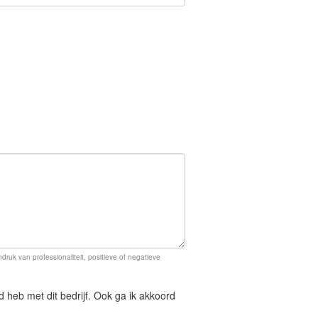
ruk van professionaliteit, positieve of negatieve
d heb met dit bedrijf. Ook ga ik akkoord