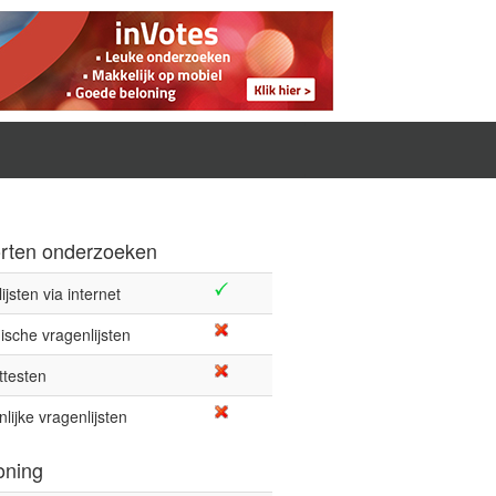
rten onderzoeken
ijsten via internet
ische vragenlijsten
ttesten
lijke vragenlijsten
oning