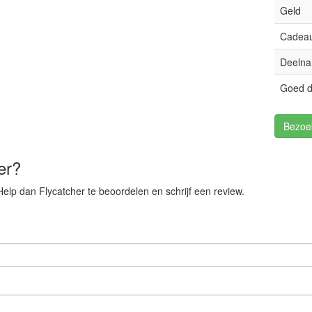
Geld
Cadeau
Deelna
Goed d
Bezoe
er?
elp dan Flycatcher te beoordelen en schrijf een review.