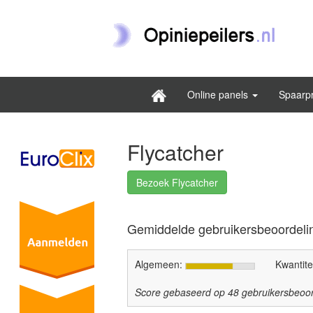
Online panels
Spaarp
Flycatcher
Bezoek Flycatcher
Gemiddelde gebruikersbeoordeli
Algemeen:
Kwantite
Score gebaseerd op
48
gebruikersbeoor